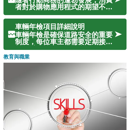
人工智慧和感測器技術的不斷進
者對於購物應用程式的期望不斷
步，越來越多的企業開始在實際
提升。一個成功的行動購物平台
營運中部署自...
必須在功能性與易用性之間取得
車輛年檢項目詳細說明
平衡，同時確保安全性與效率。
從介面設計到付款流程，每個環
車輛年檢是確保道路安全的重要
節都影響著使用者的購物體驗。
制度，每位車主都需要定期接受
本文將深入探討行動購物應用程
檢驗以維持車輛合法上路資格。
式設計的核...
年檢涵蓋多個層面的檢查項目，
教育與職業
從基本的機械結構到現代化的電
子系統，每一項都關係到駕駛者
和其他道路使用者的安全。了解
年檢的具體要求和流程，有助於
車主提前做...