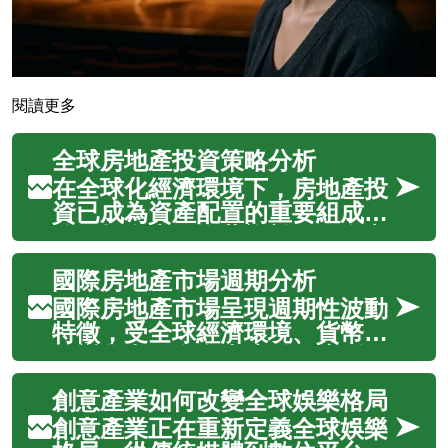
閱讀更多
全球房地產投資策略分析
在全球化經濟環境下，房地產投
資已成為資產配置的重要組成部
分。投資者面臨著複雜的國際市
場環境、不同的法規制度以及多
國際房地產市場週期分析
樣化的投資機會。成功的房地產
投資需要深入了解各地市場特
國際房地產市場呈現週期性波動
性、風險評估以及適當的投資策
特徵，受全球經濟環境、貨幣政
略。本文將深入分析全球房地產
策變化和國際資本流動深度影
投資的關鍵要...
響。深入了解市場週期規律有助
創意產業如何改變全球娛樂格局
投資者制定長期策略，精準掌握
住宅與商業地產的最佳投資時
創意產業正在重新定義全球娛樂