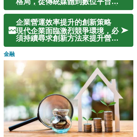
機。本文全面分析全球房地產市
格局，從傳統媒體到數位平台，
場的週期特徵與發展趨勢，深度
從本地內容到全球市場，創新技
探討不同地區的...
術與文化融合正在推動整個產業
企業營運效率提升的創新策略
的革命性變革。隨著消費者需求
的多元化和數位化趨勢的加速，
現代企業面臨激烈競爭環境，必
創意產業不僅改變了內容製作方
須持續尋求創新方法來提升營運
式，更重新塑造了娛樂消費模
效率。透過導入先進技術、優化
式，為全球經...
生產流程、強化供應鏈管理，以
金融
及建立完善的品質控制系統，企
業能夠在保持競爭優勢的同時，
實現可持續發展目標。本文將深
入探討各種提升營運效率的創新
策略，幫助...