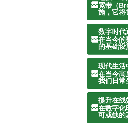
宽带（B
施，它将
活动到全
着数字时
数字时代
的影响，有
在当今的
的基础设
通信、获
连接能够
现代生活
和复杂的云
在当今高
我们日常
运作，宽
济发展、
提升在线
解网络在现
在数字化
可或缺的
乐,网络