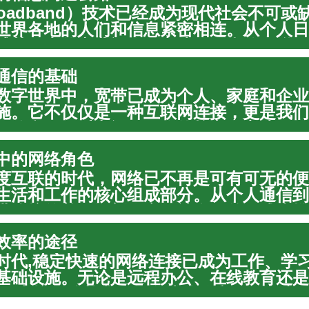
roadband）技术已经成为现代社会不可或
世界各地的人们和信息紧密相连。从个人日
球范围内的商业运作，高速、可靠的互联网
代的进步。理解宽带的运作方式及其对生活
通信的基础
...
数字世界中，宽带已成为个人、家庭和企业
施。它不仅仅是一种互联网连接，更是我们
取信息、娱乐和远程工作的核心。高速、可
支持从简单的网页浏览到高清视频流媒体、
中的网络角色
计算应用...
度互联的时代，网络已不再是可有可无的便
生活和工作的核心组成部分。从个人通信到
带连接的普及深刻改变了社会面貌，成为推
促进信息共享和连接人与人之间的关键基础
效率的途径
代社会中...
时代,稳定快速的网络连接已成为工作、学
基础设施。无论是远程办公、在线教育还是
质量直接影响着我们的在线体验和工作效率