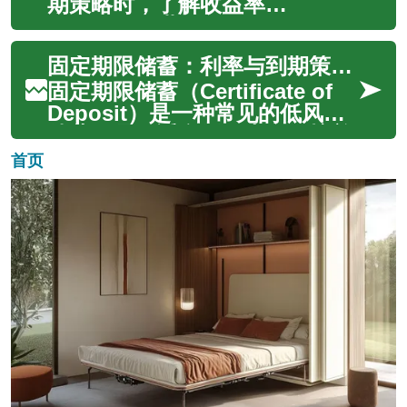
装配、仓储与库存、卫生与危害
期策略时，了解收益率
分析、检验与贴标、轮班与人体
（yield）、期限
工学、自动...
（term/maturity）与流动性
固定期限储蓄：利率与到期策略解析
（liquidity）之间的权衡至关重
要。本文从利率
固定期限储蓄（Certificate of
（interest/rates）环境、现金流
Deposit）是一种常见的低风险
（cashflow）需求和再投资...
储蓄工具，适合需要本金保护并
愿意在一定期限内锁定资金的储
首页
户。本文概述利率
（rates/interest）的基本原理、
到期（maturity/term）安排、...