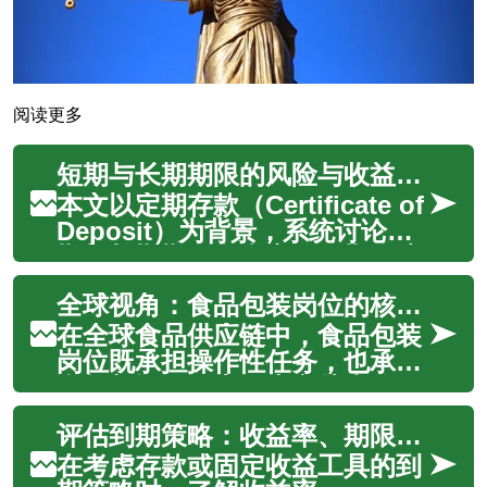
阅读更多
短期与长期期限的风险与收益权衡
本文以定期存款（Certificate of
Deposit）为背景，系统讨论短
期与长期期限在利率、到期、流
动性、通胀和税务等方面的差异
全球视角：食品包装岗位的核心职责与日常流程
与权衡，分析梯形
（laddering）与分散化策略，
在全球食品供应链中，食品包装
并提供现实成本估算与机构比
岗位既承担操作性任务，也承担
较，帮助读者基于流动...
合规与记录职责。本文从岗位职
责、日常流程、跨部门协作与技
评估到期策略：收益率、期限与流动性权衡
术趋势等角度出发，系统梳理包
装线上的关键环节，包括包装与
在考虑存款或固定收益工具的到