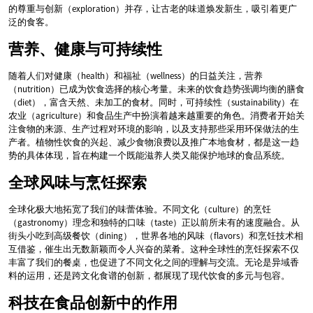
的尊重与创新（exploration）并存，让古老的味道焕发新生，吸引着更广
泛的食客。
营养、健康与可持续性
随着人们对健康（health）和福祉（wellness）的日益关注，营养
（nutrition）已成为饮食选择的核心考量。未来的饮食趋势强调均衡的膳食
（diet），富含天然、未加工的食材。同时，可持续性（sustainability）在
农业（agriculture）和食品生产中扮演着越来越重要的角色。消费者开始关
注食物的来源、生产过程对环境的影响，以及支持那些采用环保做法的生
产者。植物性饮食的兴起、减少食物浪费以及推广本地食材，都是这一趋
势的具体体现，旨在构建一个既能滋养人类又能保护地球的食品系统。
全球风味与烹饪探索
全球化极大地拓宽了我们的味蕾体验。不同文化（culture）的烹饪
（gastronomy）理念和独特的口味（taste）正以前所未有的速度融合。从
街头小吃到高级餐饮（dining），世界各地的风味（flavors）和烹饪技术相
互借鉴，催生出无数新颖而令人兴奋的菜肴。这种全球性的烹饪探索不仅
丰富了我们的餐桌，也促进了不同文化之间的理解与交流。无论是异域香
料的运用，还是跨文化食谱的创新，都展现了现代饮食的多元与包容。
科技在食品创新中的作用