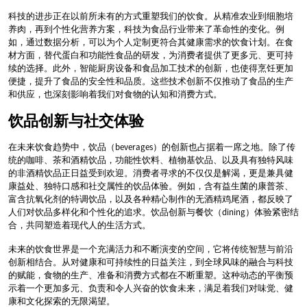
科技的进步正在以前所未有的方式重塑我们的饮食。从精准农业到细胞培
养肉，再到个性化营养方案，科技为食品行业带来了革命性的变化。例
如，通过数据分析，可以为个人定制更符合其健康需求的饮食计划。在食
材方面，替代蛋白和功能性食品的研发，为消费者提供了更多元、更可持
续的选择。此外，智能厨房设备和食品加工技术的创新，也使得烹饪更加
便捷，提升了食品的安全性和品质。这些技术创新不仅推动了食品的生产
和供应，也深刻影响着我们对食物的认知和消费方式。
饮品创新与社交体验
在未来饮食趋势中，饮品（beverages）的创新也占据着一席之地。除了传
统的咖啡、茶和酒精饮品，功能性饮料、植物基饮品、以及具有独特风味
的非酒精饮品正日益受到欢迎。消费者寻求的不仅仅是解渴，更是兼具健
康益处、独特口感和社交属性的饮品体验。例如，含有益生菌的康普茶、
富含抗氧化剂的特调饮品，以及各种精心制作的无酒精鸡尾酒，都反映了
人们对饮品多样化和个性化的追求。饮品创新与餐饮（dining）体验紧密结
合，共同塑造着现代人的生活方式。
未来的饮食世界是一个充满活力和不断演变的空间，它将传统智慧与前沿
创新相结合。从对健康和可持续性的日益关注，到全球风味的融合与科技
的赋能，食物的生产、准备和消费方式都在不断重塑。这种动态的平衡预
示着一个更加多元、负责和令人兴奋的饮食未来，满足着我们对味觉、健
康和文化探索的无限渴望。