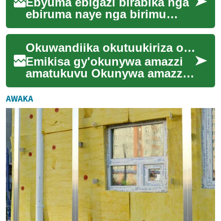
Ebyuma ebigazi birabika nga
ebiruma naye nga birimu
ebyobulamu ebyenjawulo.
Okuva ku nnyama
Okuwandiika okutuukiriza obulungi
ezifumbiddwa mu mafuta
am...
Emikisa gy'okunywa amazzi
amatukuvu Okunywa amazzi
amatukuvu kye kimu ku bintu
ebigenda mu maaso
AWAKA
okwongera okutwalibw...