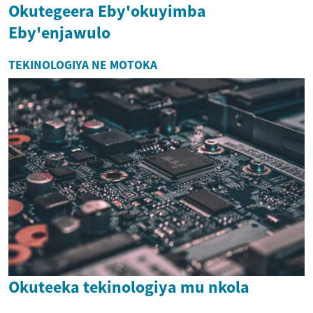
Okutegeera Eby'okuyimba
Eby'enjawulo
TEKINOLOGIYA NE MOTOKA
Okuteeka tekinologiya mu nkola