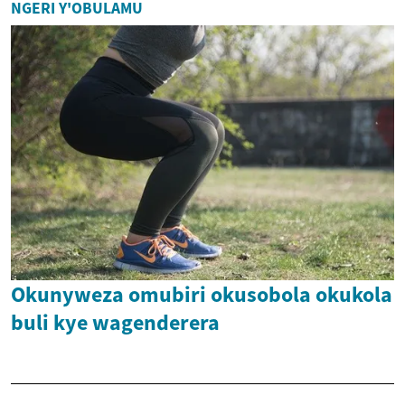
NGERI Y'OBULAMU
Okunyweza omubiri okusobola okukola
buli kye wagenderera