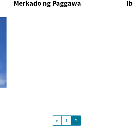
Merkado ng Paggawa
I
«
1
2