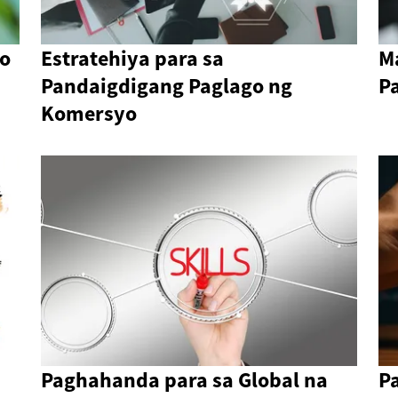
ho
Estratehiya para sa
M
Pandaigdigang Paglago ng
P
Komersyo
Paghahanda para sa Global na
P