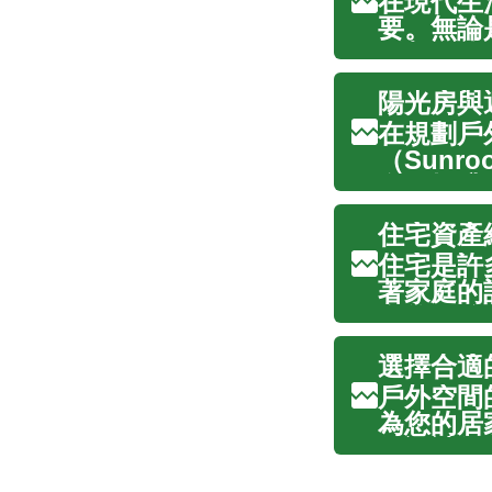
在現代生
要。無論
電都可能
活和工作
陽光房與
重要。這篇
在規劃戶
（Sunr
有效提升
途、防護
住宅資產
助於您根據
住宅是許
著家庭的
在的風險
的財務安
選擇合適
略至關重要
戶外空間
為您的居
個設計得
的休憩區