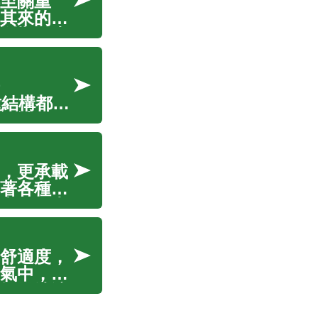
至關重
其來的停
斷期間生
得越來越
種結構都能
設計、用
不同點有
，更承載
著各種潛
和居住者
產維護策
舒適度，
氣中，一
提供清涼
間特性，