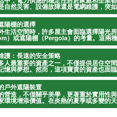
活中，電力供應的穩定性對於家庭和企業都
是自然災害、設備故障還是電網維護，突如
造成嚴重的不便和損失。為了確保在電力中
的連續性，選擇一個合適的應急供電系統變
遮陽棚的選擇
文章將深入...
外生活空間時，許多屋主會面臨選擇陽光房
oom）或遮陽棚（Pergola）的考量。這兩
居家戶外區域的功能性與美觀度，但它們在
能力及整體氛圍上存在顯著差異。了解這些
維護：長遠的安全策略
自身...
多人最重要的資產之一，不僅提供居住空間
記憶與夢想。然而，這項寶貴的資產也面臨
，從自然災害到意外損壞，都可能對其價值
全構成威脅。因此，制定一個全面的住宅資
的戶外遮陽裝置
，其中住...
的營造，不僅關乎美學，更著重於實用性與
家環境增添價值。在炎熱的夏季或多變的天
宜的戶外遮陽裝置，能有效阻擋強烈陽光，
域。本文將深入探討如何根據您的需求和空