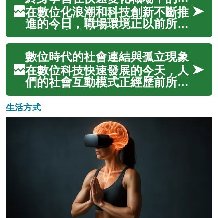
積極擁抱數位技術，重新定義創
作、展示和互動方式。這場轉型
在數位化浪潮和科技創新不斷推
不僅改變了內容製作流程，更為
進的今日，職場環境正以前所未
觀眾帶來全新的體驗模式，同時
有的速度發生變化。傳統的工作
為創作者開...
模式被顛覆，新興職業不斷湧
數位時代的社會連結與孤立現象
現，而既有的技能也可能在短時
間內變得過時。面對這樣的挑
在數位科技快速發展的今天，人
戰，終身學習已不再是選擇，而
們的社會互動模式正經歷前所未
是職業生涯中的必需品。無論是
有的變化。雖然網路平台讓我們
為了保持競爭力...
能夠跨越地理界限與他人建立連
生活方式
結，但同時也帶來了新的孤立感
和疏離問題。這種矛盾現象反映
了現代社會結構的深刻轉變，影
響著不同世代、社群和文化背景
的人群，重...