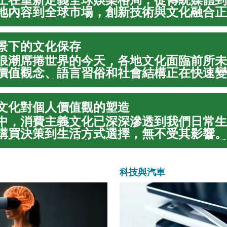
地內容到全球市場，創新技術與文化融合正
革命性變革。隨著消費者需求的多元化和數
創意產業不僅改變了內容製作方式，更重新
景下的文化保存
，為全球經...
浪潮席捲世界的今天，各地文化面臨前所未
價值觀念、語言習俗和社會結構正在快速變
如何在保持文化多樣性的同時，促進不同社
，成為當代社會必須深思的重要課題。文化
文化對個人價值觀的塑造
份認同，更...
中，消費主義文化已深深滲透到我們日常生
購買決策到生活方式選擇，無不受其影響。
改變了人們的消費習慣，更在潛移默化中重
值觀念。透過社會學、心理學和人類學的多
深入地理...
科技與汽車