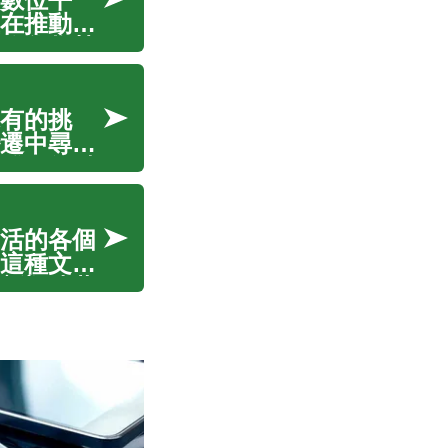
在推動整
位化趨勢
塑造了娛
有的挑
遷中尋求
群間的融
保存不僅
活的各個
這種文化
新塑造著
重視角，