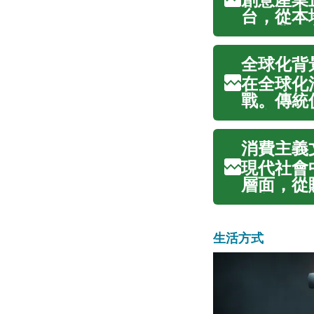
台，從本
個產業的
的加速，
全球化背
樂消費模式
在全球化
戰。傳統
平衡點。
合與發展
消費主義
關乎個人身
現代社會
層面，從
現象不僅
個人的價
我們可以更
生活方式