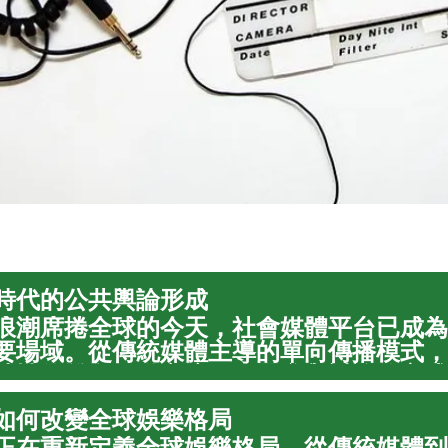
時代的公共輿論形成
浪潮席捲全球的今天，社會媒體平台已成為
要場域。從傳統媒體主導的單向傳播模式，
時性的雙向互動交流，公眾參與討論的方式
。這種轉變不僅重塑了資訊傳播的速度與範
如何改變全球娛樂格局
同世代、...
正在重新定義全球娛樂格局，從傳統媒體到