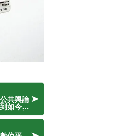
公共輿論
到如今多
發生了根
圍，更深
數位平