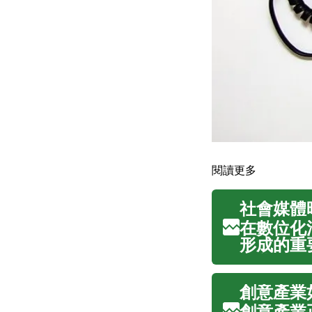
閱讀更多
社會媒體
在數位化
形成的重
元化、即
本性變革
創意產業
刻影響著不
創意產業