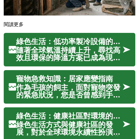
閱讀更多
綠色生活：低功率製冷設備的環保效益
隨著全球氣溫持續上升，尋找高
效且環保的降溫方案已成為現代
家庭與辦公空間的重要課題。低
功率製冷設備不僅能有效降低日
寵物急救知識：居家應變指南
常能源消耗，還能顯著減少碳排
放，為實踐永續綠色生活提供了
作為毛孩的飼主，面對寵物突發
一條切實可行的路徑。本文將深
的緊急狀況，您是否曾感到手足
入探討這類低能耗設備的環保效
無措，不知如何是好？從輕微的
益，並針對...
割傷到更嚴重的意外，如誤食異
綠色生活：健康社區對環境的貢獻
物或突發疾病，了解基本的寵物
急救知識至關重要。這不僅能在
綠色生活方式與健康社區的發
黃金時間內為您的伴侶動物提供
展，對於全球環境永續性扮演著