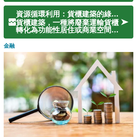
關鍵的初步幫助，更能有效減輕
日益重要的角色。當社區居民共
牠們的痛苦...
同實踐環保原則，不僅能提升自
資源循環利用：貨櫃建築的綠色實踐
身的生活品質，更能顯著減少對
自然資源的消耗與環境的衝擊。
貨櫃建築，一種將廢棄運輸貨櫃
這種集體意識與行動，從在地層
轉化為功能性居住或商業空間的
面出發，逐步匯聚成改變全球環
創新方法，正逐漸在全球範圍內
境現狀的強大...
受到關注。這種建築形式不僅提
金融
供了一種獨特的視覺美學，更重
要的是，它體現了資源循環利用
和永續發展的核心價值。透過重
新利用這些堅固的鋼鐵結構，貨
櫃建築為尋...