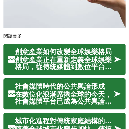
閱讀更多
創意產業如何改變全球娛樂格局
創意產業正在重新定義全球娛樂
格局，從傳統媒體到數位平台，
從本地內容到全球市場，創新技
術與文化融合正在推動整個產業
社會媒體時代的公共輿論形成
的革命性變革。隨著消費者需求
的多元化和數位化趨勢的加速，
在數位化浪潮席捲全球的今天，
創意產業不僅改變了內容製作方
社會媒體平台已成為公共輿論形
式，更重新塑造了娛樂消費模
成的重要場域。從傳統媒體主導
式，為全球經...
的單向傳播模式，到如今多元
城市化進程對傳統家庭結構的影響
化、即時性的雙向互動交流，公
眾參與討論的方式發生了根本性
隨著全球城市化腳步加快，傳統