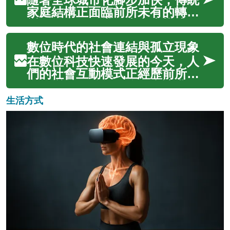
變革。這種轉變不僅重塑了資訊
家庭結構正面臨前所未有的轉
傳播的速度與範圍，更深刻影響
變。從多代同堂的大家庭模式，
著不同世代、...
逐漸演變為核心家庭甚至單人家
數位時代的社會連結與孤立現象
庭，這種變化不僅改變了人們的
居住方式，更深刻影響著社會關
在數位科技快速發展的今天，人
係、文化傳承和經濟模式。城市
們的社會互動模式正經歷前所未
化帶來的人口遷移、教育機會、
有的變化。雖然網路平台讓我們
就業變化以及...
能夠跨越地理界限與他人建立連
生活方式
結，但同時也帶來了新的孤立感
和疏離問題。這種矛盾現象反映
了現代社會結構的深刻轉變，影
響著不同世代、社群和文化背景
的人群，重...