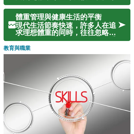
造既美味又健康的日常餐點。本
代謝系統產生深遠影響。現代生
文將深入探...
活節奏快速，許多人的飲食模式
體重管理與健康生活的平衡
已偏離傳統健康標準，導致代謝
症候群、糖尿病等慢性疾病增
現代生活節奏快速，許多人在追
加。透過調整飲食習慣，可以有
求理想體重的同時，往往忽略了
效改善胰島素敏感性、血糖控制
整體健康的重要性。真正的體重
和脂質代謝。...
管理不僅僅是數字上的變化，更
教育與職業
是建立可持續的健康生活方式。
透過科學的方法和均衡的態度，
我們可以在達到理想體重的同
時，提升整體的生活品質和身心
健康。成功的...