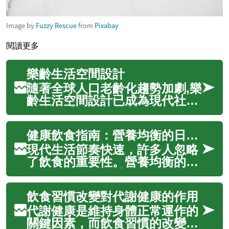
Image by
Fuzzy Rescue
from
Pixabay
閱讀更多
樂齡生活空間設計
隨著全球人口老齡化趨勢加劇,樂
齡生活空間設計已成為現代社會
關注的重要議題。良好的居住環
境不僅能提升長者的生活品質,更
健康飲食指南：營養均衡的日常餐點選擇
能促進他們的身心健康與獨立自
主能力。本文將深入探討如何為
現代生活節奏快速，許多人忽略
退休人士創造安全、舒適且具備
了飲食的重要性。營養均衡的餐
完善支援系統的居住空間,涵蓋從
點不僅能提供身體所需的能量，
無障...
更是維持健康的基石。透過了解
飲食習慣改變對代謝健康的作用
不同食材的營養價值、掌握正確
的烹飪技巧，以及運用傳統與現
代謝健康是維持身體正常運作的
代的飲食智慧，我們可以輕鬆打
關鍵因素，而飲食習慣的改變對