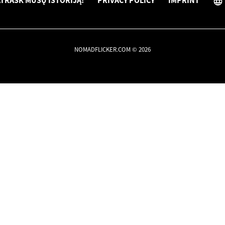
TRASK MŪSŲ ISTORIJĄ!
PRIVACY POLICY
IMPRINT
NOMADFLICKER.COM © 2026