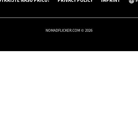
OTKRIJTE NAŠU PRIČU!
PRIVACY POLICY
IMPRINT
NOMADFLICKER.COM © 2026