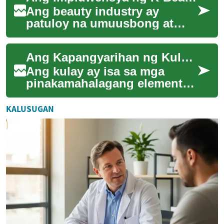
Ang beauty industry ay
patuloy na umuusbong at
nagbabago, at isa sa pinaka-
kapansin-pansin na
Ang Kapangyarihan ng Kulay sa Mundo ng Kagandahan
impluwensya sa nakaraan...
Ang kulay ay isa sa mga
pinakamahalagang elemento
sa larangan ng kagandahan.
Ito ay nagbibigay-buhay sa
KALUSUGAN
ating mundo, ...