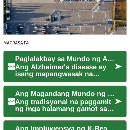
MAGBASA PA
Paglalakbay sa Mundo ng Alzheimer's: Pag-unawa at Pag-asa
Ang Alzheimer's disease ay
isang mapangwasak na
kondisyon na unti-unting
kumukuha ng mga alaala at
Ang Magandang Mundo ng Paggamit ng Halamang Gamot sa Kagandahan
kakayahan ng isang...
Ang tradisyonal na paggamit
ng mga halamang gamot sa
pangangalaga ng balat at
kagandahan ay isang
Ang Impluwensya ng K-Beauty sa Pandaigdigang Industriya
mahalagang bahagi n...