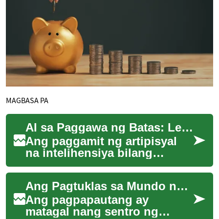
MAGBASA PA
AI sa Paggawa ng Batas: Legal na Balangkas at Hamon
Ang paggamit ng artipisyal
na intelihensiya bilang
kasangkapang tumutulong sa
pagbuo ng mga panukalang
Ang Pagtuklas sa Mundo ng Microfinance: Pagbabago ng Buhay sa Pamamagitan ng Maliliit na Pautang
batas ay nagbu...
Ang pagpapautang ay
matagal nang sentro ng