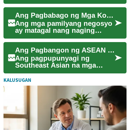
sistemang pampinansyal sa
buong mundo. Ngunit paano
Ang Pagbabago ng Mga Korporasyong Pamilya sa Digital na Panahon
kung ang mga tradisyon...
Ang mga pamilyang negosyo
ay matagal nang naging
pundasyon ng ekonomiya sa
maraming bansa. Sa
Ang Pagbangon ng ASEAN Financial Integration: Mga Oportunidad at Hamon
Pilipinas, marami sa mg...
Ang pagpupunyagi ng
Southeast Asian na mga
bansa na palakasin ang
kanilang pakikipagtulungan
KALUSUGAN
sa larangan ng pinansyal...