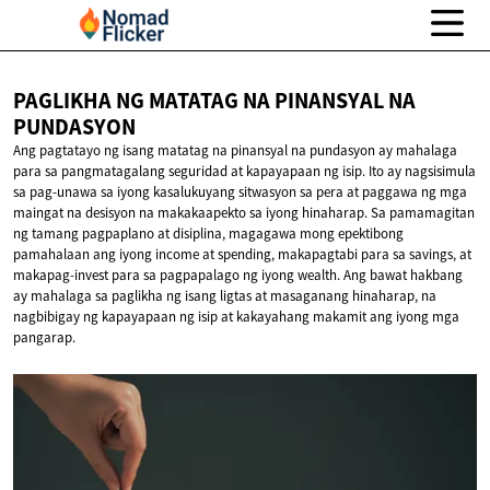
PAGLIKHA NG MATATAG NA PINANSYAL
NA
PUNDASYON
Ang pagtatayo ng isang matatag na pinansyal na pundasyon ay mahalaga
para sa pangmatagalang seguridad at kapayapaan ng isip. Ito ay nagsisimula
sa pag-unawa sa iyong kasalukuyang sitwasyon sa pera at paggawa ng mga
maingat na desisyon na makakaapekto sa iyong hinaharap. Sa pamamagitan
ng tamang pagpaplano at disiplina, magagawa mong epektibong
pamahalaan ang iyong income at spending, makapagtabi para sa savings, at
makapag-invest para sa pagpapalago ng iyong wealth. Ang bawat hakbang
ay mahalaga sa paglikha ng isang ligtas at masaganang hinaharap, na
nagbibigay ng kapayapaan ng isip at kakayahang makamit ang iyong mga
pangarap.