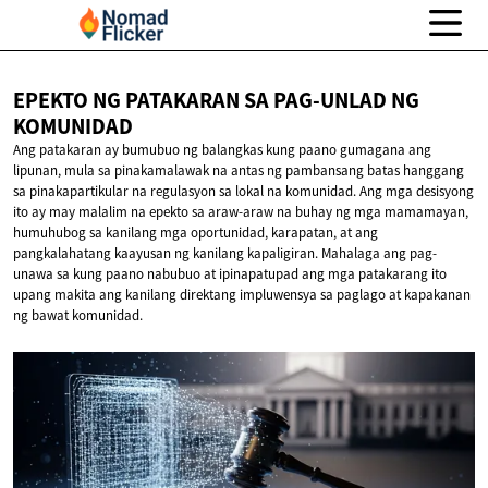
EPEKTO NG PATAKARAN SA PAG-UNLAD
NG
KOMUNIDAD
Ang patakaran ay bumubuo ng balangkas kung paano gumagana ang
lipunan, mula sa pinakamalawak na antas ng pambansang batas hanggang
sa pinakapartikular na regulasyon sa lokal na komunidad. Ang mga desisyong
ito ay may malalim na epekto sa araw-araw na buhay ng mga mamamayan,
humuhubog sa kanilang mga oportunidad, karapatan, at ang
pangkalahatang kaayusan ng kanilang kapaligiran. Mahalaga ang pag-
unawa sa kung paano nabubuo at ipinapatupad ang mga patakarang ito
upang makita ang kanilang direktang impluwensya sa paglago at kapakanan
ng bawat komunidad.