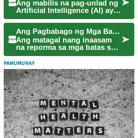
Ang mabilis na pag-unlad ng
Artificial Intelligence (AI) ay
nagdudulot ng malaking
pagbabago sa iba't ibang
Ang Pagbabago ng Mga Batas sa Pagbebenta ng Lupa sa Pilipinas
industriy...
Ang matagal nang inaasam
na reporma sa mga batas sa
pagbebenta ng lupa sa
Pilipinas ay nagbubunga ng
PAMUMUHAY
makabuluhang epe...