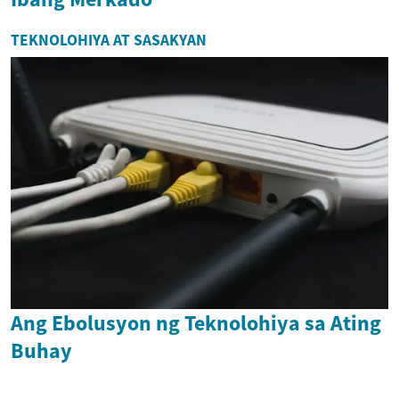
TEKNOLOHIYA AT SASAKYAN
Ang Ebolusyon ng Teknolohiya sa Ating
Buhay