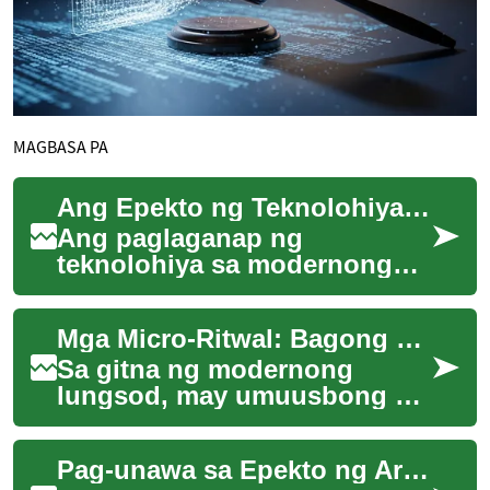
MAGBASA PA
Ang Epekto ng Teknolohiya sa Kalusugan ng Isip ng Kabataan
Ang paglaganap ng
teknolohiya sa modernong
panahon ay nagdulot ng
malaking pagbabago sa
Mga Micro-Ritwal: Bagong Hibla ng Komunidad sa Lungsod
paraan ng pamumuhay ng
mga ta...
Sa gitna ng modernong
lungsod, may umuusbong na
hanay ng maliliit na ritwal na
nag-uugnay sa mga tao. Ang
Pag-unawa sa Epekto ng Artificial Intelligence sa Industriya ng Pananalapi
mga ito ay ...