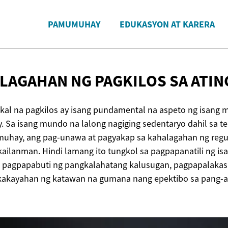
PAMUMUHAY
EDUKASYON AT KARERA
LAGAHAN NG PAGKILOS SA
ATIN
ikal na pagkilos ay isang pundamental na aspeto ng isang m
Sa isang mundo na lalong nagiging sedentaryo dahil sa te
ay, ang pag-unawa at pagyakap sa kahalagahan ng regula
kailanman. Hindi lamang ito tungkol sa pagpapanatili ng isa
sa pagpapabuti ng pangkalahatang kalusugan, pagpapalakas n
akayahan ng katawan na gumana nang epektibo sa pang-