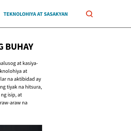
TEKNOLOHIYA AT SASAKYAN
G BUHAY
alusog at kasiya-
knolohiya at
r na aktibidad ay
ng tiyak na hitsura,
g isip, at
araw-araw na