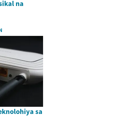
ikal na
N
eknolohiya sa