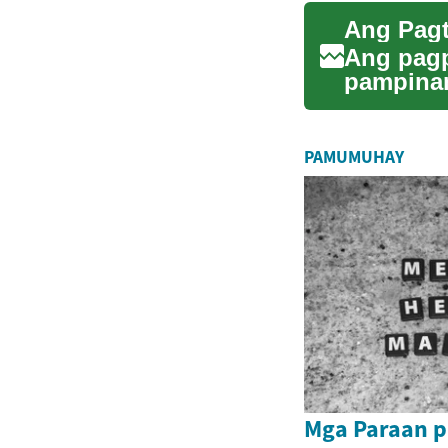
Ang pagp
pampinan
mga trad
PAMUMUHAY
Mga Paraan p