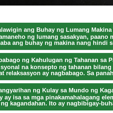
amaneho ng lumang sasakyan, paano 
ba ang buhay ng makina nang hindi si
ter nito? Ang...
isyonal na konsepto ng tahanan bilang
at relaksasyon ay nagbabago. Sa pana
rk...
angyarihan ng Kulay sa Mundo ng Kag
y ay isa sa mga pinakamahalagang ele
 ng kagandahan. Ito ay nagbibigay-buh
do, ...