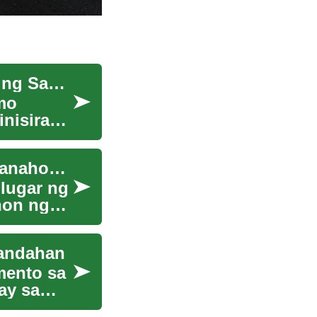
Paano Palawigin ang Buhay ng Lumang Makina ng Sasakyan
mo
nisira
Ang Pagbabago ng Kahulugan ng Tahanan sa Panahon ng Hybrid Work
 lugar ng
hon ng
andahan
mento sa
ay sa