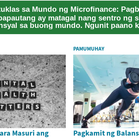
apautang ay matagal nang sentro ng 
syal sa buong mundo. Ngunit paano 
isyon...
PAMUMUHAY
ara Masuri ang
Pagkamit ng Balans