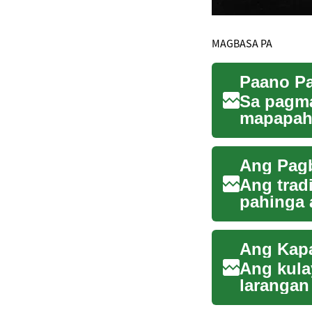
MAGBASA PA
Sa pagm
mapapaha
ang karak
Ang trad
pahinga 
hybrid wo
Ang Kap
Ang kula
larangan
ating mun