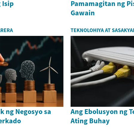
 Isip
Pamamagitan ng Pis
Gawain
ARERA
TEKNOLOHIYA AT SASAKYA
k ng Negosyo sa
Ang Ebolusyon ng T
Merkado
Ating Buhay