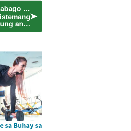
Ang Pagtuklas sa Mundo ng Microfinance: Pagbabago ng Buhay sa Pamamagitan ng Maliliit na Pautang
sistemang
kung ang
e sa Buhay sa